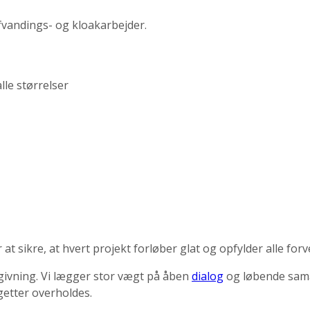
fvandings- og kloakarbejder.
lle størrelser
 sikre, at hvert projekt forløber glat og opfylder alle forv
ådgivning. Vi lægger stor vægt på åben
dialog
og løbende samar
getter overholdes.