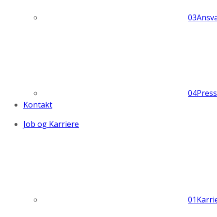
03
Ansva
04
Pres
Kontakt
Job og Karriere
01
Karri