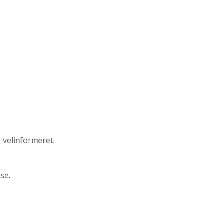
 velinformeret.
se.