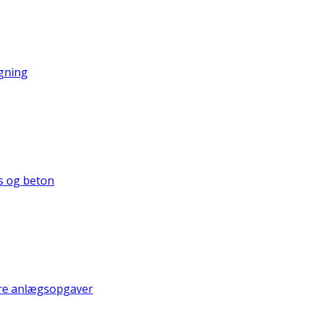
gning
s og beton
re anlægsopgaver