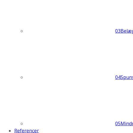
03
Belæ
04
Spun
05
Mind
Referencer