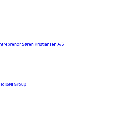
treprenør Søren Kristiansen A/S
Holbøll Group