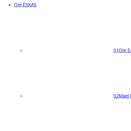
Om ESKAS
01
Om En
02
Mød 