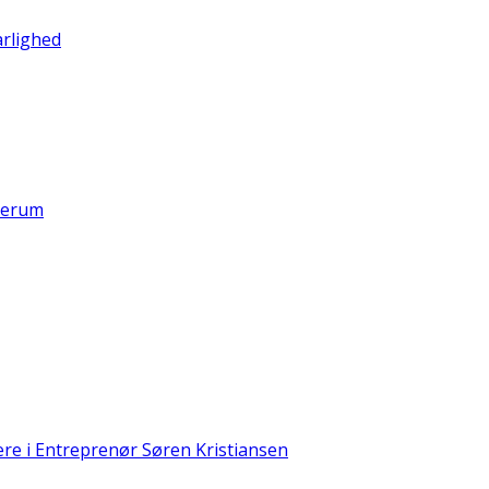
rlighed
serum
ere i Entreprenør Søren Kristiansen