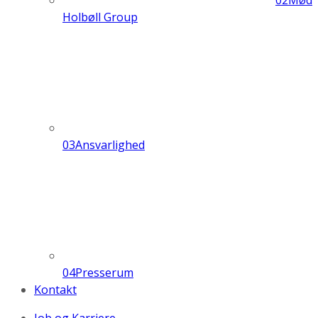
02
Mød
Holbøll Group
03
Ansvarlighed
04
Presserum
Kontakt