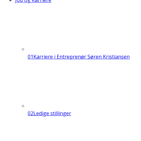
Job og Karriere
01
Karriere i Entreprenør Søren Kristiansen
02
Ledige stillinger