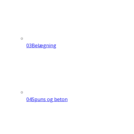
03
Belægning
04
Spuns og beton