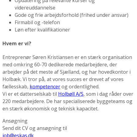
Opdatering på relevante kurser og
videreuddannelse
Gode og frie arbejdsforhold (frihed under ansvar)
Firmabil og -telefon
Løn efter kvalifikationer
Hvem er vi?
Entreprenør Søren Kristiansen er en stærk organisation
med omkring 60-70 dedikerede medarbejdere, der
arbejder på det meste af Sjælland, og har hovedkontor i
Holbæk. Vi tror på, at vores succes er drevet af vores
fællesskab,
kompetencer
og ordentlighed.
Vi er et datterselskab til
Holbøll A/S
, som i dag råder over
220 medarbejdere. De har specialiserede byggeteams og
en stærk økonomisk og teknisk kapacitet.
Ansøgning
Send dit CV og ansøgning til
job@eskas.dk