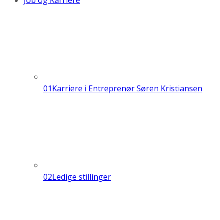
Job og Karriere
01
Karriere i Entreprenør Søren Kristiansen
02
Ledige stillinger