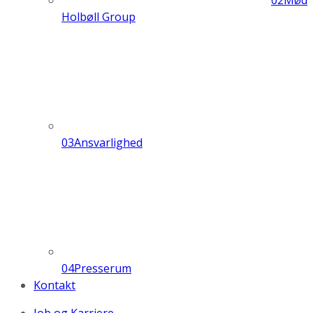
02
Mød
Holbøll Group
03
Ansvarlighed
04
Presserum
Kontakt