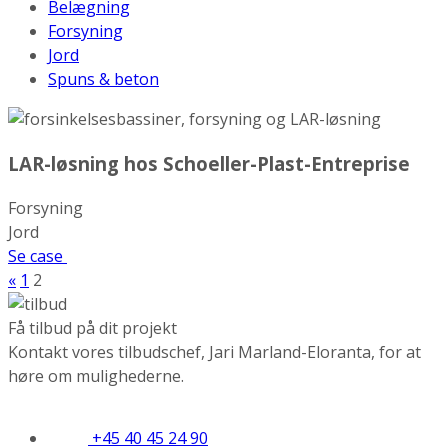
Belægning
Forsyning
Jord
Spuns & beton
LAR-løsning hos Schoeller-Plast-Entreprise
Forsyning
Jord
Se case
Cases
«
1
2
navigation
Få tilbud på dit projekt
Kontakt vores tilbudschef, Jari Marland-Eloranta, for at
høre om mulighederne.
+45 40 45 24 90