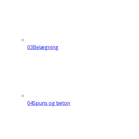
03
Belægning
04
Spuns og beton