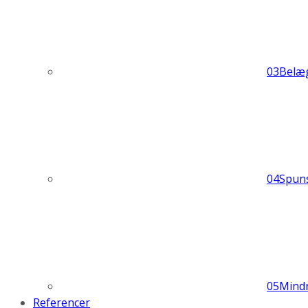
03
Belæ
04
Spun
05
Mind
Referencer