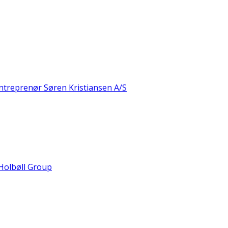
treprenør Søren Kristiansen A/S
Holbøll Group