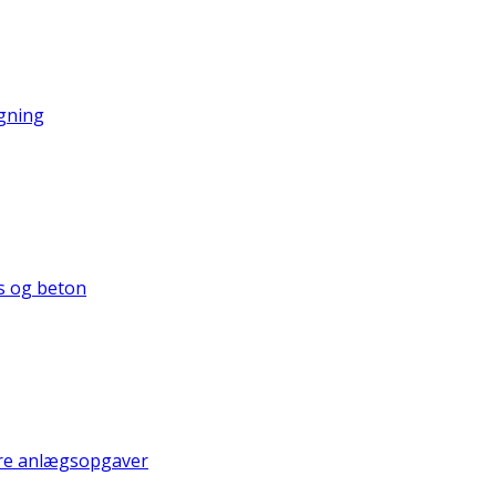
gning
s og beton
re anlægsopgaver