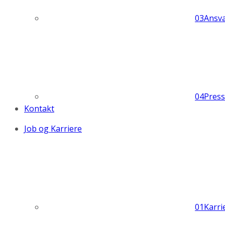
03
Ansva
04
Pres
Kontakt
Job og Karriere
01
Karri