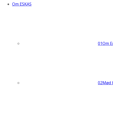
Om ESKAS
01
Om En
02
Mød 