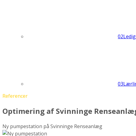
02
Ledig
03
Lærli
Referencer
Optimering af Svinninge Renseanlæ
Ny pumpestation på Svinninge Renseanlæg