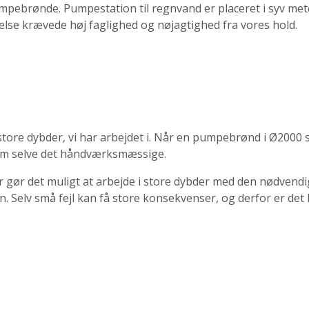
pebrønde. Pumpestation til regnvand er placeret i syv met
lse krævede høj faglighed og nøjagtighed fra vores hold.
ore dybder, vi har arbejdet i. Når en pumpebrønd i Ø2000 sk
som selve det håndværksmæssige.
 gør det muligt at arbejde i store dybder med den nødvendi
en. Selv små fejl kan få store konsekvenser, og derfor er de