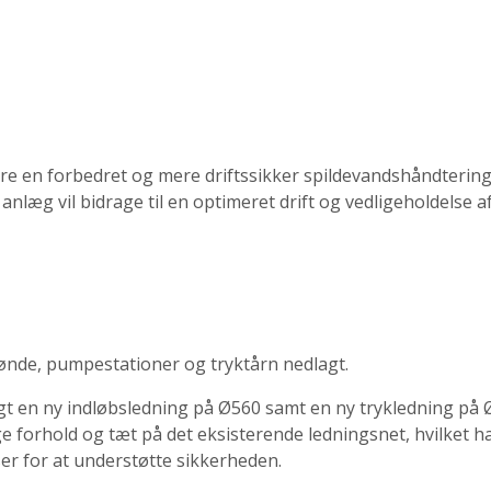
ikre en forbedret og mere driftssikker spildevandshåndteri
æg vil bidrage til en optimeret drift og vedligeholdelse af
ønde, pumpestationer og tryktårn nedlagt.
t en ny indløbsledning på Ø560 samt en ny trykledning på Ø
ge forhold og tæt på det eksisterende ledningsnet, hvilket ha
r for at understøtte sikkerheden.