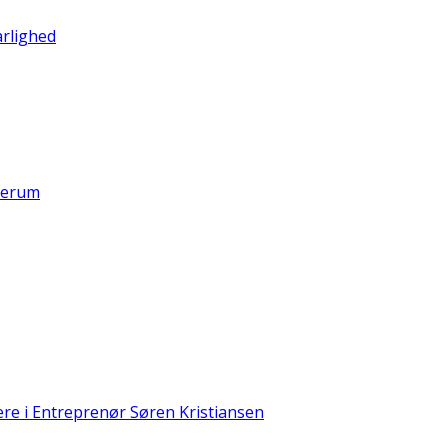
rlighed
serum
ere i Entreprenør Søren Kristiansen