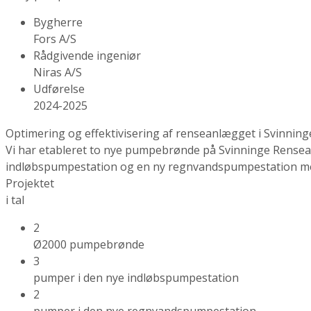
Bygherre
Fors A/S
Rådgivende ingeniør
Niras A/S
Udførelse
2024-2025
Optimering og effektivisering af renseanlægget i Svinning
Vi har etableret to nye pumpebrønde på Svinninge Rensean
indløbspumpestation og en ny regnvandspumpestation me
Projektet
i tal
2
Ø2000 pumpebrønde
3
pumper i den nye indløbspumpestation
2
pumper i den nye regnvandspumpestation